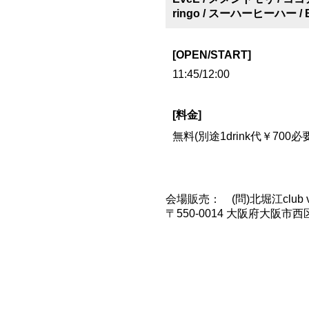
ringo / スーハーヒーハー / 
[OPEN/START]
11:45/12:00
[料金]
無料(別途1drink代￥700必要
会場販売： (問)北堀江club vijon 
〒550-0014 大阪府大阪市