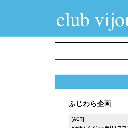
ふじわら企画
[ACT]
EveE / メメントモリ / ココ