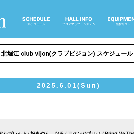
SCHEDULE
HALL INFO
EQUIPME
スケジュール
フロアマップ・システム
機材リスト
北堀江 club vijon(クラブビジョン) スケジュール
2025.6.01(Sun)
アシガレット / 好きやん だる / リベンジポルノ / Bring Me The M