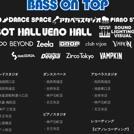
ンドスタジオ
ダンススペース
アカペラスタジオ
池袋西口店
高田馬場店
高田馬場店
高田馬場店
吉祥寺店
池袋東口店
秋葉原昭和通り口店
神戸元町店
吉祥寺店
大阪 梅田店
天王寺店
神戸元町店
神戸 三宮店
天王寺店
ピアノスタジオ
天王寺店
レコーディング
神戸元町店
心斎橋店
天王寺店
【ピアノレコーディング】
アメ村店