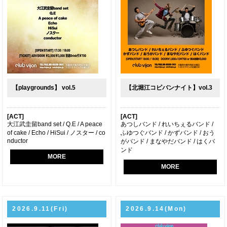
【playgrounds】 vol.5
【北堀江コピバンナイト】vol.3
[ACT]
[ACT]
大江武圭留band set / Q.E / A peace
あつしバンド / れいちぇるバンド /
of cake / Echo / HiSui / ノスター / co
ふゆつぐバンド / かずバンド / おう
nductor
がバンド / まなやだバンド / はくバ
ンド
MORE
MORE
2026.9.11(Fri)
2026.9.14(Mon)