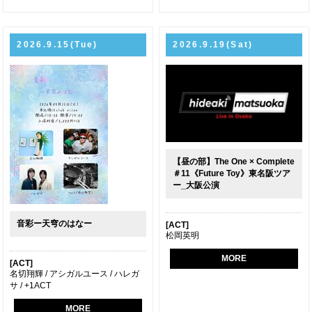
2026.9.15(Tue)
2026.9.19(Sat)
【昼の部】The One × Complete
＃11《Future Toy》東名阪ツア
ー_大阪公演
音彩ー天穹のはなー
[ACT]
松岡英明
MORE
[ACT]
名切翔輝 / アシガルユース / ハレガ
サ / +1ACT
MORE