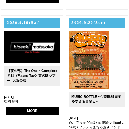
2026.9.19(Sat)
2026.9.20(Sun)
【夜の部】The One × Complete
＃11《Future Toy》東名阪ツア
ー_大阪公演
MUSIC BOTTLE ~心斎橋25周年
[ACT]
松岡英明
を支える音楽人~
MORE
[ACT]
めがでちゅ / 4in2 / 華麗衆(Blilliant cr
owd) / フレディまちゃお★バンド