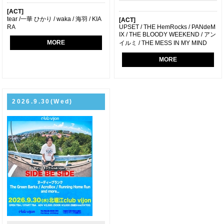
[ACT]
tear /一華 ひかり / waka / 海羽 / KIA
[ACT]
RA
UPSET / THE HemRocks / PANdeM
IX / THE BLOODY WEEKEND / アン
MORE
イルミ / THE MESS IN MY MIND
MORE
2026.9.30(Wed)