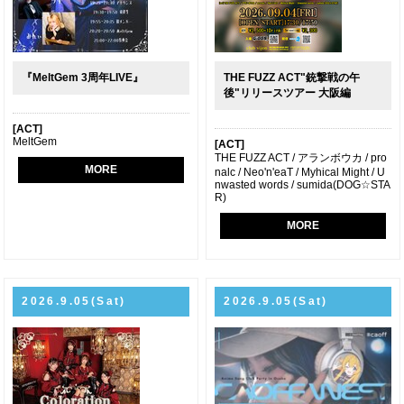
『MeltGem 3周年LIVE』
THE FUZZ ACT"銃撃戦の午
後"リリースツアー 大阪編
[ACT]
MeltGem
[ACT]
THE FUZZ ACT / アランボウカ / pro
MORE
nalc / Neo'n'eaT / Myhical Might / U
nwasted words / sumida(DOG☆STA
R)
MORE
2026.9.05(Sat)
2026.9.05(Sat)