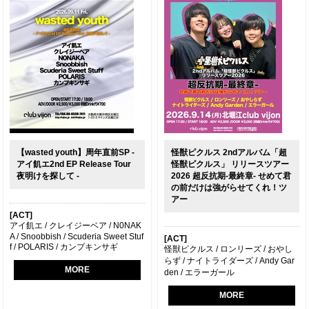
【wasted youth】周年直前SP -
怪獣ピクルス 2ndアルバム「超
アイ飢エ2nd EP Release Tour
怪獣ピクルス」 リリースツアー
夜明けを探して -
2026 超反抗期-最終章- せめて君
の前だけは強がらせてくれ！ツ
アー
[ACT]
アイ飢エ / クレイジーベア / N0NAK
A / Snoobbish / Scuderia Sweet Stuf
[ACT]
f / POLARIS / カンプキンサギ
怪獣ピクルス / ロンリーズ / おやし
らず / ナイトライダーズ / Andy Gar
MORE
den / エラーガール
MORE