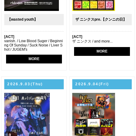
【wasted youth】
ザ ニンクスpre.【クンニの日】
[ACT]
[ACT]
vanish. / Low Blood Suger / Beginni
ザ ニンクス / and more...
ng Of Sunday / Suck Noise / Liver S
hot / JUGEM's
MORE
MORE
2026.9.03(Thu)
2026.9.04(Fri)