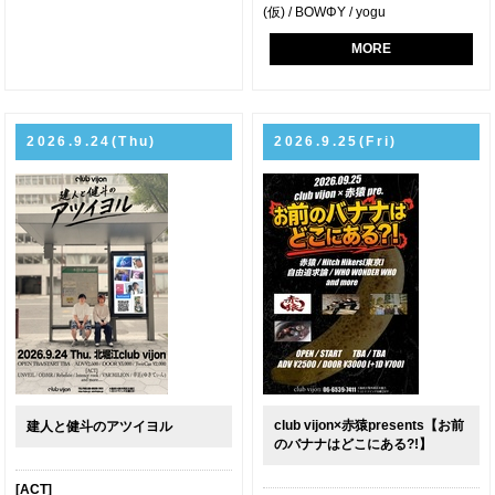
(仮) / BOWΦY / yogu
MORE
2026.9.24(Thu)
2026.9.25(Fri)
club vijon×赤猿presents【お前
建人と健斗のアツイヨル
のバナナはどこにある?!】
[ACT]