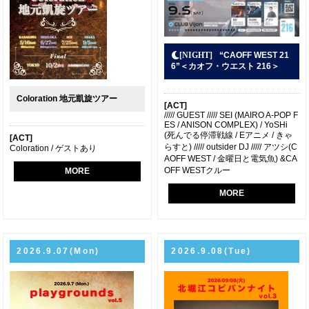
“CAOFF WEST 21
6”＜カオフ・ウエスト 216＞
Coloration 地元凱旋ツアー
[ACT]
///// GUEST ///// SEI (MAIRO A-POP F
ES / ANISON COMPLEX) / YoSHi
(死んでる停滞戦線 / Eアニメ / きゃ
[ACT]
らすと) ///// outsider DJ ///// アツシ(C
Coloration / ゲストあり
AOFF WEST / 金曜日と電気魚) &CA
OFF WESTクルー
MORE
MORE
2026.9.07(Mon)
2026.9.08(Tue)