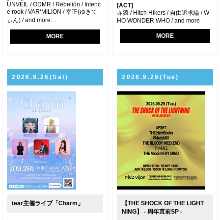
UNVEIL / ODMR / Rebelión / Intenc
[ACT]
e rook / VAR‘MILION / 幸正(ゆきて
赤猿 / Hitch Hikers / 自由追求論 / W
ぃん) / and more…
HO WONDER WHO / and more
MORE
MORE
2026.9.26(Sat)
2026.9.29(Tue)
tear主催ライブ「Charm」
【THE SHOCK OF THE LIGHT
NING】 - 周年直前SP -