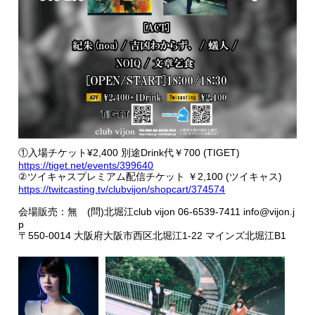
①入場チケット¥2,400 別途Drink代￥700 (TIGET)
https://tiget.net/events/399640
②ツイキャスプレミアム配信チケット ￥2,100 (ツイキャス)
https://twitcasting.tv/clubvijon/shopcart/374574
会場販売：無 (問)北堀江club vijon 06-6539-7411 info@vijon.j
p
〒550-0014 大阪府大阪市西区北堀江1-22 マインズ北堀江B1