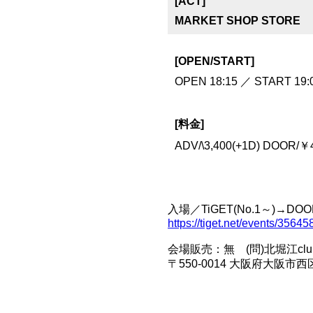
[ACT]
MARKET SHOP STORE
[OPEN/START]
OPEN 18:15 ／ START 19:
[料金]
ADV/\3,400(+1D) DOOR/￥4
入場／TiGET(No.1～)→DOO
https://tiget.net/events/35645
会場販売：無 (問)北堀江club vijo
〒550-0014 大阪府大阪市