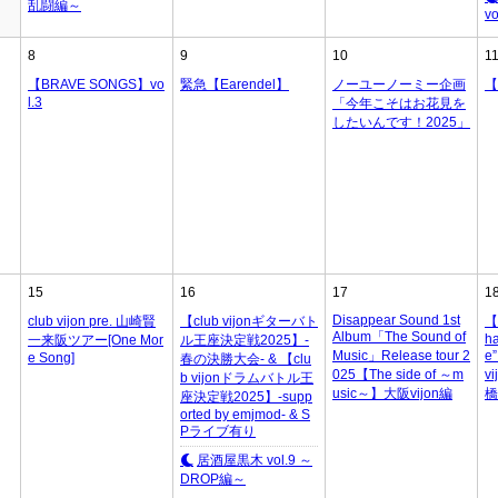
乱闘編～
vo
8
9
10
1
【BRAVE SONGS】vo
緊急【Earendel】
ノーユーノーミー企画
【
l.3
「今年こそはお花見を
したいんです！2025」
15
16
17
1
Disappear Sound 1st
club vijon pre. 山崎賢
【club vijonギターバト
【
Album「The Sound of
ha
一来阪ツアー[One Mor
ル王座決定戦2025】-
Music」Release tour 2
e
e Song]
春の決勝大会- & 【clu
025【The side of ～m
v
b vijonドラムバトル王
usic～】大阪vijon編
橋
座決定戦2025】-supp
orted by emjmod- & S
Pライブ有り
居酒屋黒木 vol.9 ～
DROP編～