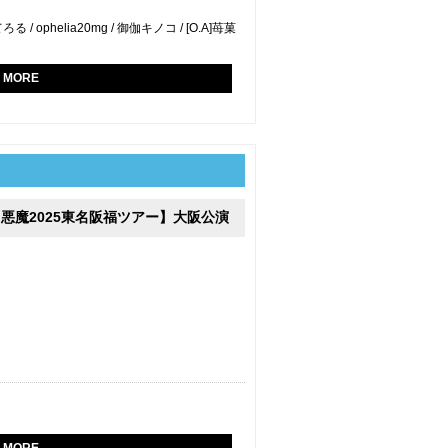
 / ophelia20mg / 御伽キノコ / [O.A]苺菓
MORE
悪魔2025東名阪福ツアー】大阪公演