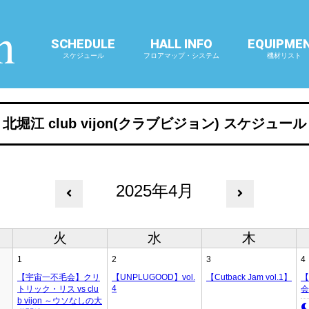
SCHEDULE
HALL INFO
EQUIPME
スケジュール
フロアマップ・システム
機材リスト
北堀江 club vijon(クラブビジョン) スケジュール
2025年4月
火
水
木
1
2
3
4
【宇宙一不毛会】クリ
【UNPLUGOOD】vol.
【Cutback Jam vol.1】
【
4
トリック・リス vs clu
会
b vijon ～ウソなしの大