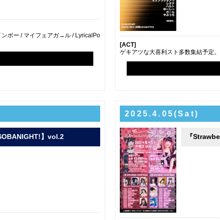
レインボー / マイフェアガ→ル / LyricalPo
[ACT]
ゲキアツな大喜利スト多数集結予定
2025.4.05(Sat)
OBANIGHT!】vol.2
『Strawbe