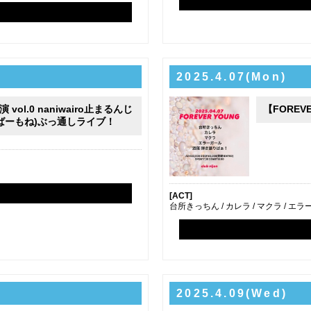
2025.4.07(Mon)
演 vol.0 naniwairo止まるんじ
【FOREVE
ばーもね)ぶっ通しライブ！
[ACT]
台所きっちん / カレラ / マクラ / エ
2025.4.09(Wed)