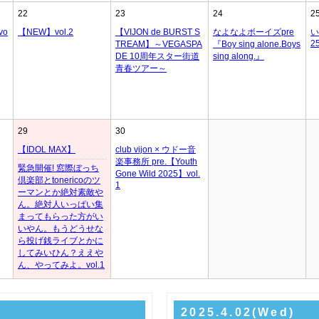
22
23
24
2
vo
【NEW】vol.2
【VIJON de BURST S
なよなよボーイズpre
い
2
TREAM】～VEGASPA
『Boy sing alone.Boys
DE 10周年スター街道
sing along.』
青春ツアー～
29
30
【IDOL MAX】
club vijon × ウドー音
楽事務所 pre.【Youth
緊急開催! 窓際ぼっち
Gone Wild 2025】vol.
倶楽部とtonericoのツ
1
ーマンとか絶対素敵や
ん。絶対人いっぱい集
まってもらった方がい
いやん。もうどうせな
ら投げ銭ライブとかに
してみいひん？ええや
ん、やってみよ。vol.1
2025.4.02(Wed)