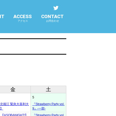
NT
ACCESS
CONTACT
アクセス
お問合わせ
金
土
5
北堀江 緊急大喜利大
『Strawberry Party vol.
】
9』-一部-
【ASOBANIGHT!】
『Strawberry Party vol.