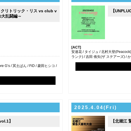
リトリック・リス vs club v
【UNPLUG
しの大乱闘編～
[ACT]
安達花 / タイジュ / 北村大登(Peacoc
ランク) / 吉田 侑矢(ザ ステアーズ) 
G’s / 冥土ぱん / FiD / 菱田ヒシコ /
2025.4.04(Fri)
vol.1】
【北堀江 