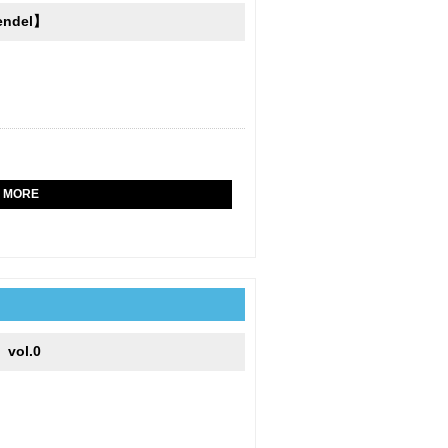
ndel】
MORE
vol.0