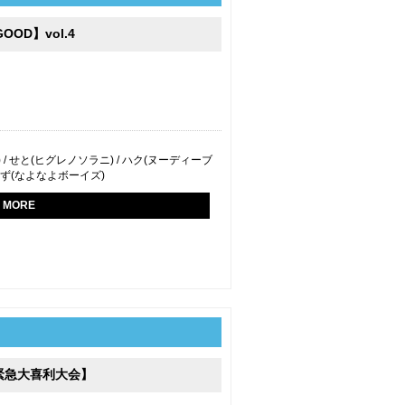
OOD】vol.4
k) / せと(ヒグレノソラニ) / ハク(ヌーディーブ
/ かず(なよなよボーイズ)
MORE
緊急大喜利大会】