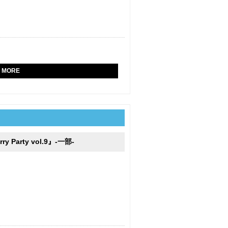
。
MORE
rry Party vol.9』-一部-