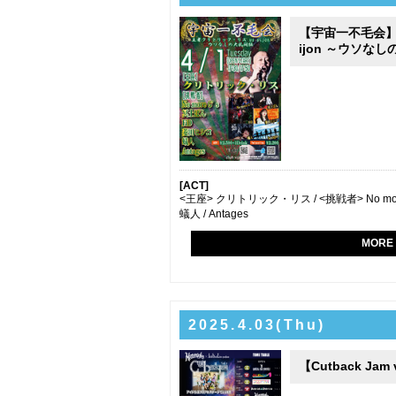
【宇宙一不毛会】ク
ijon ～ウソな
[ACT]
<王座> クリトリック・リス / <挑戦者> No more 
蟻人 / Antages
MORE
2025.4.03(Thu)
【Cutback Jam 