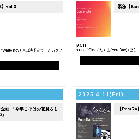
】vol.3
緊急【Eare
[ACT]
no-no / Cleo / たくま(AcroBox) / 空知
on / White nova ※出演予定でしたカタメ
2025.4.11(Fri)
企画 「今年こそはお花見をし
【PotaRa】
5」