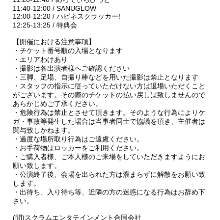
11:40-12:00 / SANUGLOW
12:00-12:20 / ハピネスクラッカー!
12:25-13:25 / 特典会
【開催における注意事項】
・チケット番号順の入場となります
・エリアわけあり
・撮影は各出演者様へご確認ください
・三脚、足場、自撮り棒などを用いた撮影は禁止となります
・スタッフの指示に従っていただけない方は退場いただくこと
がございます。その際のチケットの払い戻しは致しませんので
あらかじめご了承ください。
・危険行為は禁止とさせて頂きます。そのような行為によりケ
ガ・事故等発生した場合は当事者同士で協議を頂き、主催者は
関与致しかねます。
・過度な場所取り行為はご遠慮ください。
・お手荷物はロッカーをご利用ください。
・ご購入者様、ご本人様のご来場をしていただきますようにお
願い致します。
・公演終了後、会場を出られた方は溜まらずに解散をお願い致
します。
・出待ち、入り待ち等、近隣の方の迷惑になる行為はお辞め下
さい。
(問)スクラムエンタテインメント合同会社