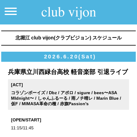
北堀江 club vijon(クラブビジョン) スケジュール
2026.6.20(Sat)
兵庫県⽴川⻄緑台⾼校 軽⾳楽部 引退ライブ
[ACT]
コラゾンボーイズ / Dbz / アポロ / sigure / bees〜ASA
MIdnight〜 / しゃんふるーる / 雨ノチ晴レ / Marin Blue /
仮F / MIMASA革命の種 / 赤旗Passion's
[OPEN/START]
11:15/11:45