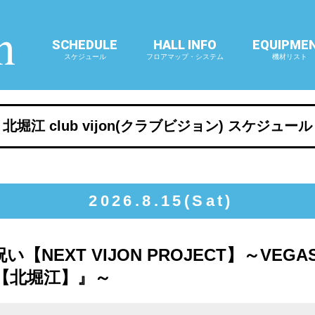
SCHEDULE
HALL INFO
EQUIPME
スケジュール
フロアマップ・システム
機材リスト
北堀江 club vijon(クラブビジョン) スケジュール
2026.8.15(Sat)
NEXT VIJON PROJECT】～VEG
【北堀江】』～