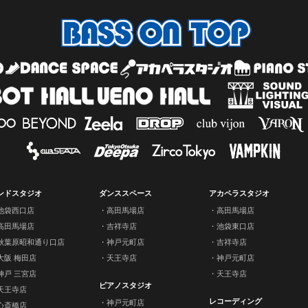
ンドスタジオ
ダンススペース
アカペラスタジオ
池袋西口店
高田馬場店
高田馬場店
高田馬場店
吉祥寺店
池袋東口店
秋葉原昭和通り口店
神戸元町店
吉祥寺店
大阪 梅田店
天王寺店
神戸元町店
神戸 三宮店
天王寺店
ピアノスタジオ
天王寺店
レコーディング
神戸元町店
心斎橋店