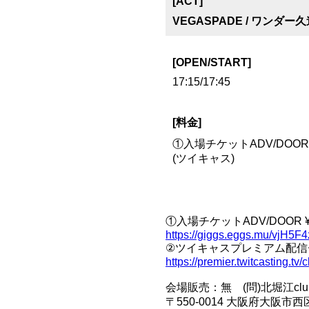
[ACT]
VEGASPADE / ワンダー久道
[OPEN/START]
17:15/17:45
[料金]
①入場チケットADV/DOOR ¥
(ツイキャス)
①入場チケットADV/DOOR ¥2,5
https://giggs.eggs.mu/vjH5F4
②ツイキャスプレミアム配信チケ
https://premier.twitcasting.tv
会場販売：無 (問)北堀江club vijo
〒550-0014 大阪府大阪市